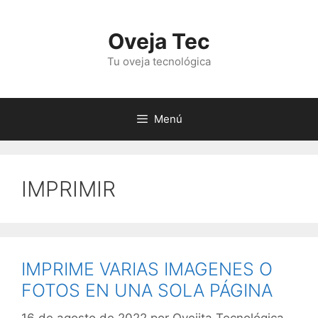
Saltar
al
Oveja Tec
contenido
Tu oveja tecnológica
Menú
IMPRIMIR
IMPRIME VARIAS IMAGENES O
FOTOS EN UNA SOLA PÁGINA
16 de agosto de 2022
por
Ovejita Tecnológica