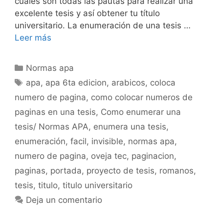
cuales son todas las pautas para realizar una
excelente tesis y así obtener tu título
universitario. La enumeración de una tesis …
Leer más
Categorías
Normas apa
Etiquetas
apa
,
apa 6ta edicion
,
arabicos
,
coloca
numero de pagina
,
como colocar numeros de
paginas en una tesis
,
Como enumerar una
tesis/ Normas APA
,
enumera una tesis
,
enumeración
,
facil
,
invisible
,
normas apa
,
numero de pagina
,
oveja tec
,
paginacion
,
paginas
,
portada
,
proyecto de tesis
,
romanos
,
tesis
,
titulo
,
titulo universitario
Deja un comentario